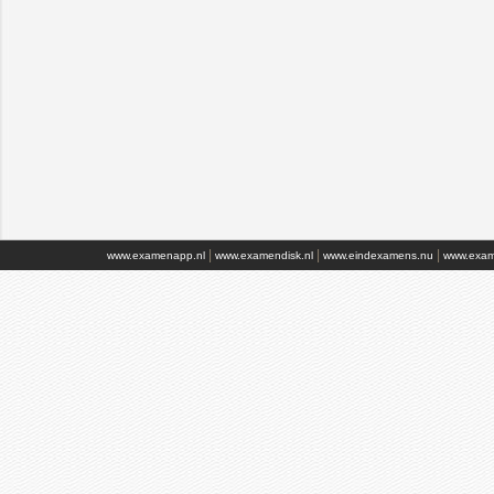
|
|
|
www.examenapp.nl
www.examendisk.nl
www.eindexamens.nu
www.exam